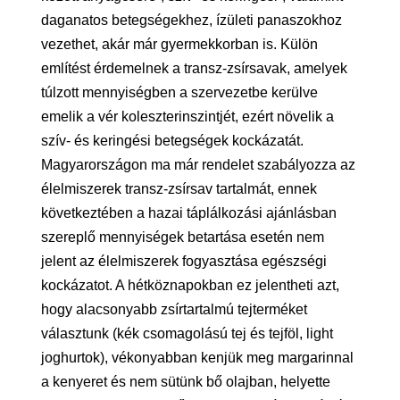
daganatos betegségekhez, ízületi panaszokhoz
vezethet, akár már gyermekkorban is. Külön
említést érdemelnek a transz-zsírsavak, amelyek
túlzott mennyiségben a szervezetbe kerülve
emelik a vér koleszterinszintjét, ezért növelik a
szív- és keringési betegségek kockázatát.
Magyarországon ma már rendelet szabályozza az
élelmiszerek transz-zsírsav tartalmát, ennek
következtében a hazai táplálkozási ajánlásban
szereplő mennyiségek betartása esetén nem
jelent az élelmiszerek fogyasztása egészségi
kockázatot. A hétköznapokban ez jelentheti azt,
hogy alacsonyabb zsírtartalmú tejterméket
választunk (kék csomagolású tej és tejföl, light
joghurtok), vékonyabban kenjük meg margarinnal
a kenyeret és nem sütünk bő olajban, helyette