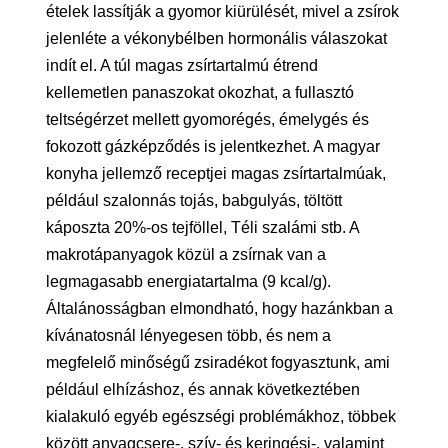
ételek lassítják a gyomor kiürülését, mivel a zsírok
jelenléte a vékonybélben hormonális válaszokat
indít el. A túl magas zsírtartalmú étrend
kellemetlen panaszokat okozhat, a fullasztó
teltségérzet mellett gyomorégés, émelygés és
fokozott gázképződés is jelentkezhet. A magyar
konyha jellemző receptjei magas zsírtartalmúak,
például szalonnás tojás, babgulyás, töltött
káposzta 20%-os tejföllel, Téli szalámi stb. A
makrotápanyagok közül a zsírnak van a
legmagasabb energiatartalma (9 kcal/g).
Általánosságban elmondható, hogy hazánkban a
kívánatosnál lényegesen több, és nem a
megfelelő minőségű zsiradékot fogyasztunk, ami
például elhízáshoz, és annak következtében
kialakuló egyéb egészségi problémákhoz, többek
között anyagcsere-, szív- és keringési-, valamint