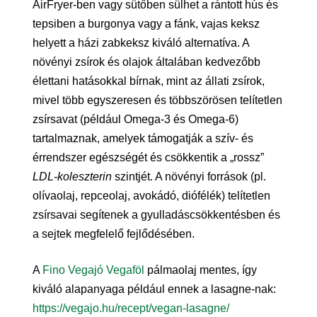
AirFryer-ben vagy sütőben sülhet a rántott hús és
tepsiben a burgonya vagy a fánk, vajas keksz
helyett a házi zabkeksz kiváló alternatíva. A
növényi zsírok és olajok általában kedvezőbb
élettani hatásokkal bírnak, mint az állati zsírok,
mivel több egyszeresen és többszörösen telítetlen
zsírsavat (például Omega-3 és Omega-6)
tartalmaznak, amelyek támogatják a szív- és
érrendszer egészségét és csökkentik a „rossz”
LDL-koleszterin
szintjét. A növényi források (pl.
olívaolaj, repceolaj, avokádó, diófélék) telítetlen
zsírsavai segítenek a gyulladáscsökkentésben és
a sejtek megfelelő fejlődésében.
A
Fino Vegajó Vegaföl
pálmaolaj mentes, így
kiváló alapanyaga például ennek a lasagne-nak:
https://vegajo.hu/recept/vegan-lasagne/