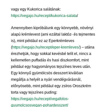
vagy egy Kukorica salátának:
https://vegajo.hu/recept/kukorica-salata
/
Amennyiben kipróbálunk egy könnyebb, növényi
alapú krémlevest (ami ezáltal laktóz- és tejmentes
is), mint például ez az Eperkrémleves
(
https://vegajo.hu/recept/eper-kremleves/
) – utána
érezhetjük, hogy sokkal kevésbé telít el, nincs a
kellemetlen puffadás és hasi diszkomfort, mint
például egy hagyományos tejszínes leves után.
Egy könnyű gyümölcsös desszert kiválóan
megállja a helyét a nyári vendégvárásnál,
előnyösebb, mint például egy zsíros Oroszkrém
torta vagy tejszínes puding:
https://vegajo.hu/recept/vegafolos-
gyumolcsosvegan-pohardesszert/