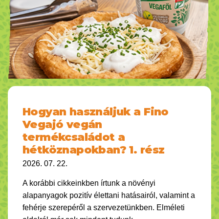
Hogyan használjuk a Fino
Vegajó vegán
termékcsaládot a
hétköznapokban? 1. rész
2026. 07. 22.
A korábbi cikkeinkben írtunk a növényi
alapanyagok pozitív élettani hatásairól, valamint a
fehérje szerepéről a szervezetünkben. Elméleti