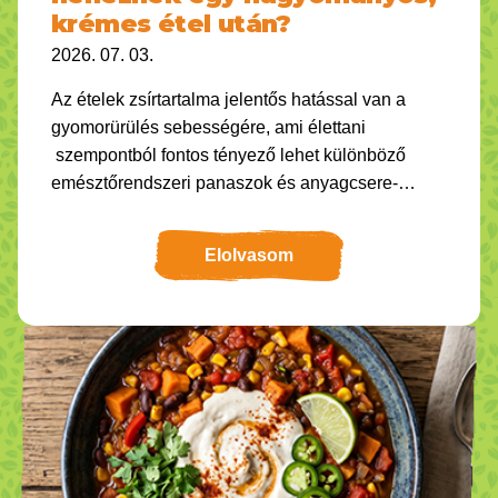
krémes étel után?
2026. 07. 03.
Az ételek zsírtartalma jelentős hatással van a
gyomorürülés sebességére, ami élettani
szempontból fontos tényező lehet különböző
emésztőrendszeri panaszok és anyagcsere-
folyamatok értékelésében. A
Elolvasom