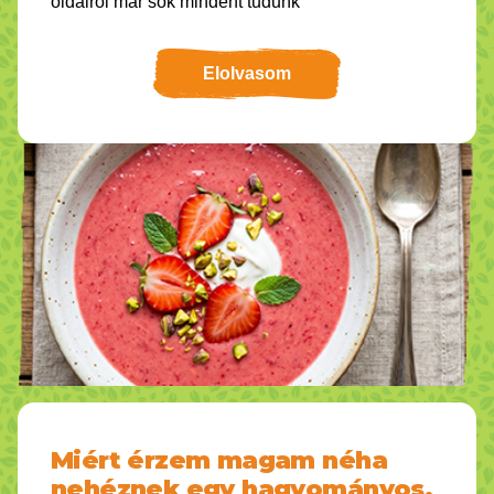
oldalról már sok mindent tudunk
Elolvasom
Miért érzem magam néha
nehéznek egy hagyományos,