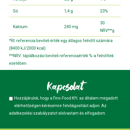
Só
1,4 g
23%
30
Kalcium
240 mg
NRV**g
*RI: referencia beviteli érték egy átlagos felnőtt számára
(8400 kJ/2000 kcal)
**NRV: táplálkozási beviteli referenciaérték %-a felnőttek
esetében
Kapcsolat
Hozzájárulok, hogy a Fino-Food Kft. az általam megadott
elérhetőségen kérésemre felvilágosítást adjon. Az
adatkezelési szabályzatot
elolvastam és elfogadom.