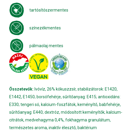
tartósítószermentes
színezékmentes
pálmaolaj mentes
Összetevők:
Ivóvíz, 26% kókuszzsír, stabilizátorok: E1420,
E1442, E1450; borsófehérje, sűrítőanyag: E415; antioxidáns:
E330; tengeri só, kalcium-foszfátok, keményítő, babfehérje,
sűrítőanyag: E440; dextróz, módosított keményítők; kalcium-
citrátok, medvehagyma 0,4%, fokhagyma granulátum,
természetes aroma, inaktív élesztő, baktérium