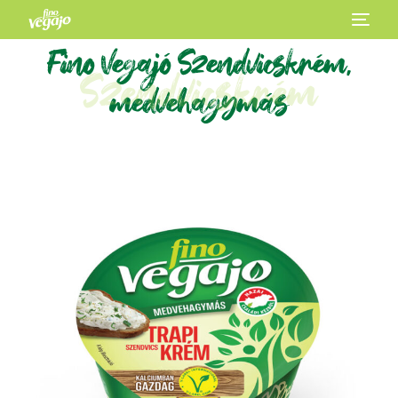
Fino Vegajó Szendvicskrém,
Szendvicskrém
medvehagymás