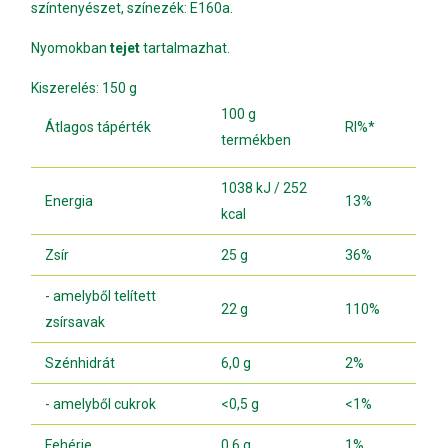
színtenyészet, színezék: E160a.
Nyomokban
tejet
tartalmazhat.
Kiszerelés: 150 g
100 g
Átlagos tápérték
RI%*
termékben
1038 kJ / 252
Energia
13%
kcal
Zsír
25 g
36%
- amelyből telített
22 g
110%
zsírsavak
Szénhidrát
6,0 g
2%
- amelyből cukrok
<0,5 g
<1%
Fehérje
0,6 g
1%