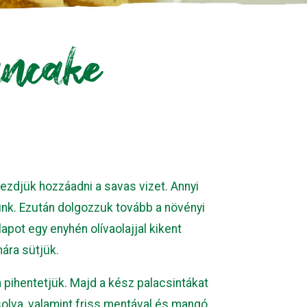
ancake
kezdjük hozzáadni a savas vizet. Annyi
nk. Ezután dolgozzuk tovább a növényi
alapot egy enyhén olívaolajjal kikent
ára sütjük.
n pihentetjük. Majd a kész palacsintákat
lva, valamint friss mentával és mangó