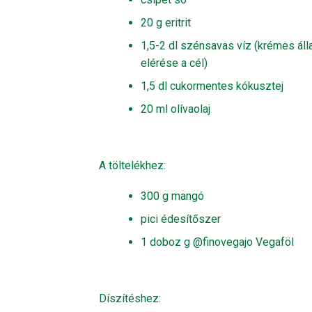
20 g eritrit
1,5-2 dl szénsavas víz (krémes áll
elérése a cél)
1,5 dl cukormentes kókusztej
20 ml olívaolaj
A töltelékhez:
300 g mangó
pici édesítőszer
1 doboz g @finovegajo Vegaföl
Díszítéshez: