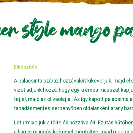
r style mango p
Elkészítés
A palacsinta száraz hozzávalóit kikeverjük, majd el
vizet adjunk hozzá, hogy egy krémes masszát kapju
tejjel, majd az olívaolajjal. Az így kapott palacsinta 
tapadásmentes serpenyőben oldalanként arany barn
Leturmixoljuk a töltelék hozzávalóit. Ezután hűtőbe
a hamis mangós krémmel megtöltve, majd meglocso