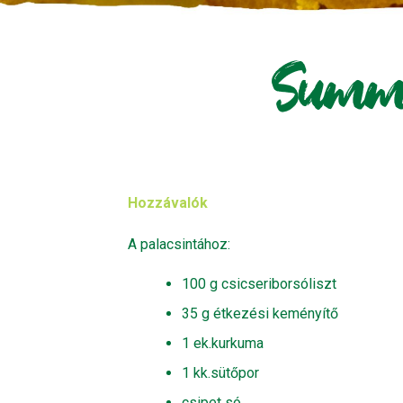
Summe
Hozzávalók
A palacsintához:
100 g csicseriborsóliszt
35 g étkezési keményítő
1 ek.kurkuma
1 kk.sütőpor
csipet só