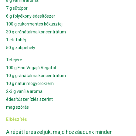
8 g vanília aroma
7 g sütőpor
6 g folyékony édesítőszer
100 g cukormentes kókusztej
30 g gránátalma koncentrátum
1 ek. fahéj
50 g zabpehely
Tetejére:
100 g Fino Vegajó Vegaföl
10 g gránátalma koncentrátum
10 g natúr mogyorókrém
2-3 g vanília aroma
édesítőszer ízlés szerint
mag szórás
Elkészítés
A répát lereszeljük, majd hozzáadunk minden