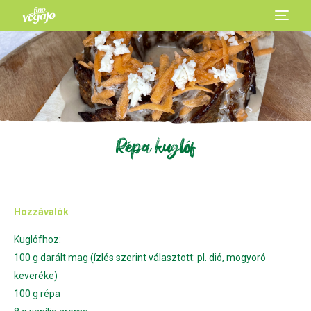
Répa kuglóf
Hozzávalók
Kuglófhoz:
100 g darált mag (ízlés szerint választott: pl. dió, mogyoró
keveréke)
100 g répa