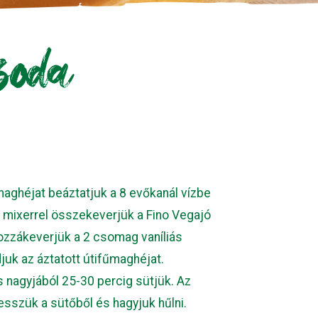
soda
maghéjat beáztatjuk a 8 evőkanál vízbe
zi mixerrel összekeverjük a Fino Vegajó
hozzákeverjük a 2 csomag vaníliás
djuk az áztatott útifűmaghéjat.
s nagyjából 25-30 percig sütjük. Az
esszük a sütőből és hagyjuk hűlni.