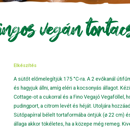
ingos vegán tortac
Elkészítés
A sütőt előmelegítjük 175 °C-ra. A 2 evőkanál útifű
és hagyjuk állni, amíg eléri a kocsonyás állagot. Ké
Cottage-ot a cukorral és a Fino Vegajó Vegaföllel, 
pudingport, a citrom levét és héját. Utoljára hozzáa
Sütőpapírral bélelt tortaformába öntjük (ø 22 cm) é
állaga akkor tökéletes, ha a közepe még remeg. Kiv