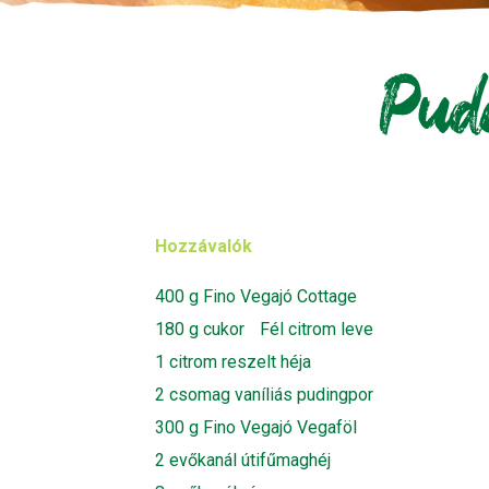
Pud
Hozzávalók
400 g Fino Vegajó Cottage
180 g cukor Fél citrom leve
1 citrom reszelt héja
2 csomag vaníliás pudingpor
300 g Fino Vegajó Vegaföl
2 evőkanál útifűmaghéj