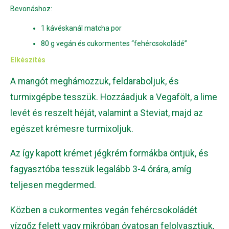
Bevonáshoz:
1 kávéskanál matcha por
80 g vegán és cukormentes “fehércsokoládé”
Elkészítés
A mangót meghámozzuk, feldaraboljuk, és
turmixgépbe tesszük. Hozzáadjuk a Vegafölt, a lime
levét és reszelt héját, valamint a Steviat, majd az
egészet krémesre turmixoljuk.
Az így kapott krémet jégkrém formákba öntjük, és
fagyasztóba tesszük legalább 3-4 órára, amíg
teljesen megdermed.
Közben a cukormentes vegán fehércsokoládét
vízgőz felett vagy mikróban óvatosan felolvasztjuk,