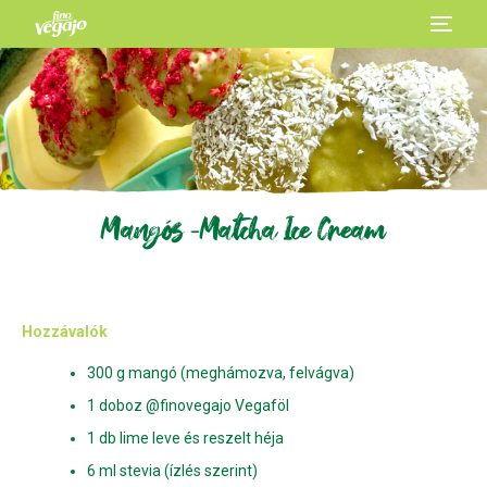
Mangós -Matcha Ice Cream
Hozzávalók
300 g mangó (meghámozva, felvágva)
1 doboz @finovegajo Vegaföl
1 db lime leve és reszelt héja
6 ml stevia (ízlés szerint)