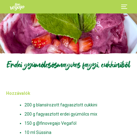
Erdei gyümölcsös magvas fagyi, cukkiniből
Hozzávalók
200 g blansírozott fagyasztott cukkini
200 g fagyasztott erdei gyümölcs mix
150 g @finovegajo Vegaföl
10 ml Süssina