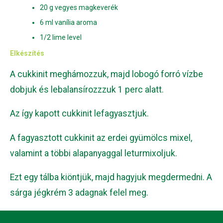
20 g vegyes magkeverék
6 ml vanília aroma
1/2 lime level
Elkészítés
A cukkinit meghámozzuk, majd lobogó forró vízbe
dobjuk és lebalansírozzzuk 1 perc alatt.
Az így kapott cukkinit lefagyasztjuk.
A fagyasztott cukkinit az erdei gyümölcs mixel,
valamint a többi alapanyaggal leturmixoljuk.
Ezt egy tálba kiöntjük, majd hagyjuk megdermedni. A
sárga jégkrém 3 adagnak felel meg.