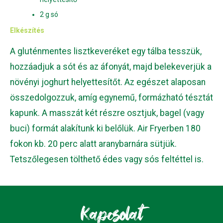
2 g só
Elkészítés
A gluténmentes lisztkeveréket egy tálba tesszük,
hozzáadjuk a sót és az áfonyát, majd belekeverjük a
növényi joghurt helyettesítőt. Az egészet alaposan
összedolgozzuk, amíg egynemű, formázható tésztát
kapunk. A masszát két részre osztjuk, bagel (vagy
buci) formát alakítunk ki belőlük. Air Fryerben 180
fokon kb. 20 perc alatt aranybarnára sütjük.
Tetszőlegesen tölthető édes vagy sós feltéttel is.
Kapcsolat