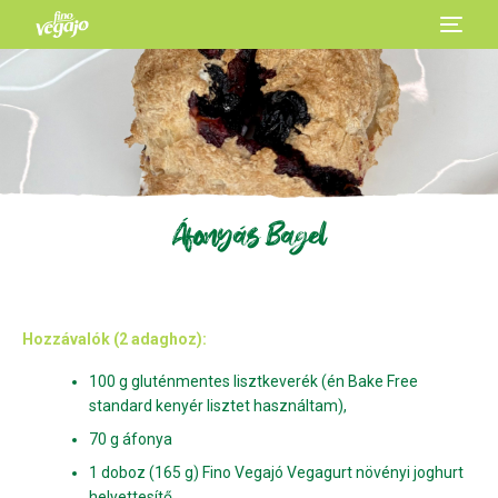
Áfonyás Bagel
Hozzávalók (2 adaghoz):
100 g gluténmentes lisztkeverék (én Bake Free
standard kenyér lisztet használtam),
70 g áfonya
1 doboz (165 g) Fino Vegajó Vegagurt növényi joghurt
helyettesítő