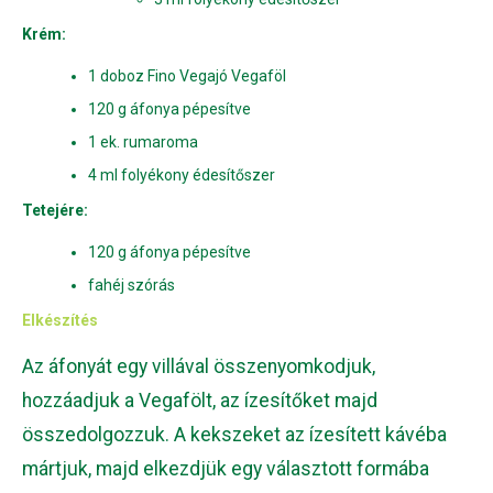
Krém:
1 doboz Fino Vegajó Vegaföl
120 g áfonya pépesítve
1 ek. rumaroma
4 ml folyékony édesítőszer
Tetejére:
120 g áfonya pépesítve
fahéj szórás
Elkészítés
Az áfonyát egy villával összenyomkodjuk,
hozzáadjuk a Vegafölt, az ízesítőket majd
összedolgozzuk. A kekszeket az ízesített kávéba
mártjuk, majd elkezdjük egy választott formába