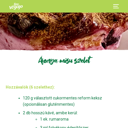
Áfonya misu szelet
Hozzávalók (6 szelethez):
120 g választott cukormentes reform keksz
(opcionálisan gluténmentes)
2 db hosszú kávé, amibe kerül:
1 ek. rumaroma
3 ml folyékony édesítőszer